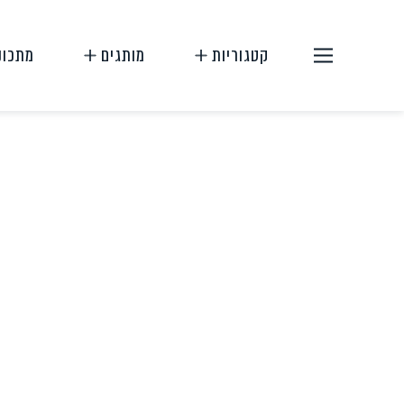
קטגוריות
מותגים
מתכונ
תחליפי בשר
תחליפי ביצה