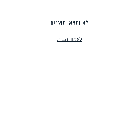
פסטה, אטריות וקטניות
תבשילים ומרקים
מזווה
לא נמצאו מוצרים
לעמוד הבית
מבצעים
ללא גלוטן
עשיר בחלב
אפייה טבעונית
שניצל ונאגטס שכולנו
KETO
אוהבים