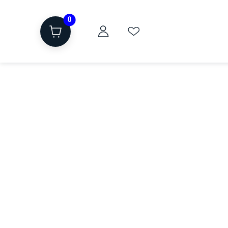
0
ת
שוקולד, חטיפים, חלבון