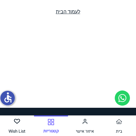
לעמוד הבית
תחליפי ביצה
גבינות טבעוניות
accessible
ממרחים ורטבים
קטגוריות
בית
איזור אישי
Wish List