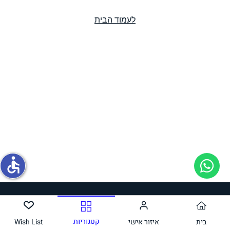
לעמוד הבית
תחליפי ביצה
גבינות טבעוניות
accessible
גבינות טבעוניות
קטגוריות
בית
איזור אישי
Wish List