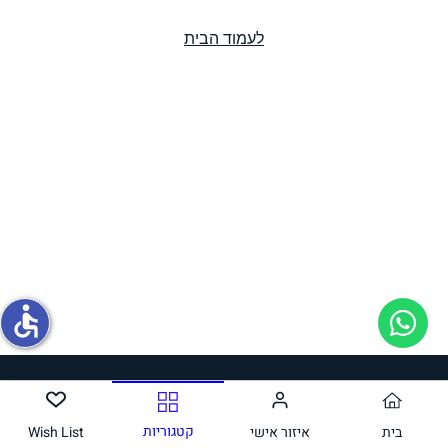
לעמוד הבית
תחליפי ביצה
גבינות טבעוניות
accessible
גבינות טבעוניות
קטגוריות
בית
איזור אישי
Wish List