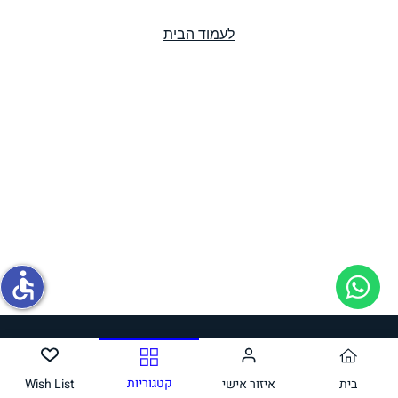
לעמוד הבית
תחליפי ביצה
גבינות טבעוניות
accessible
חלב ושמנת
קטגוריות
בית
איזור אישי
Wish List