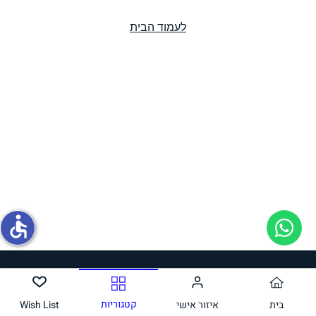
לעמוד הבית
תחליפי ביצה
גבינות טבעוניות
accessible
חלב ושמנת
קטגוריות
בית
איזור אישי
Wish List