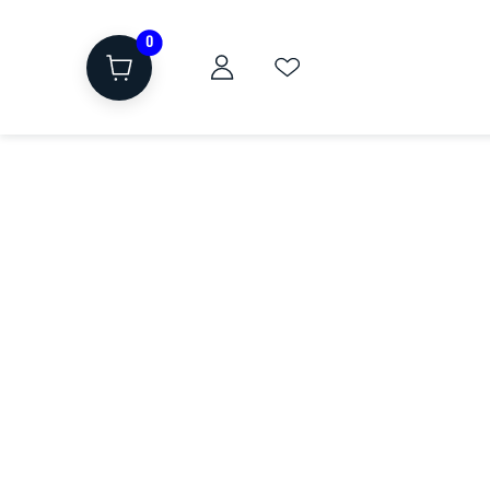
0
ת
שוקולד, חטיפים, חלבון