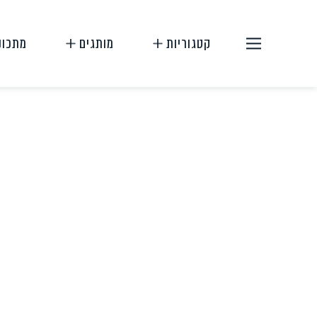
קטגוריות
מותגים
מתכונ
תחליפי בשר
תחליפי ביצה