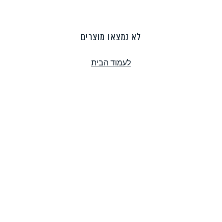
פסטה, אטריות וקטניות
תבשילים ומרקים
מזווה
לא נמצאו מוצרים
לעמוד הבית
מבצעים
ללא גלוטן
עשיר בחלב
אפייה טבעונית
שניצל ונאגטס שכולנו
KETO
אוהבים