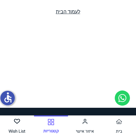
לעמוד הבית
תחליפי ביצה
גבינות טבעוניות
accessible
מזווה
קטגוריות
בית
איזור אישי
Wish List