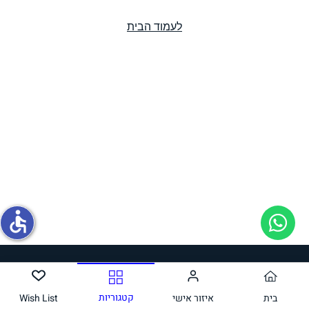
לעמוד הבית
תחליפי ביצה
גבינות טבעוניות
accessible
פסטה, אטריות וקטניות
קטגוריות
בית
איזור אישי
Wish List