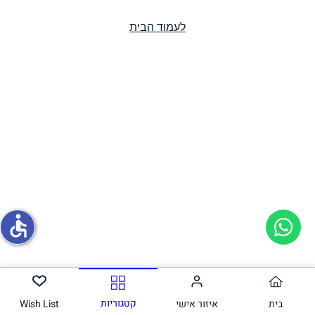
לעמוד הבית
תחליפי ביצה
גבינות טבעוניות
accessible
קטגוריות
בית
איזור אישי
Wish List