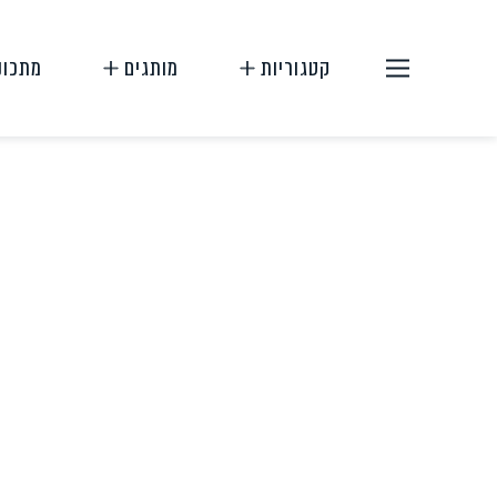
קטגוריות
מותגים
מתכונ
תחליפי בשר
תחליפי ביצה