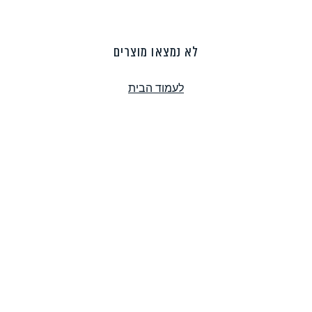
פסטה, אטריות וקטניות
תבשילים ומרקים
מזווה
לא נמצאו מוצרים
לעמוד הבית
מבצעים
ללא גלוטן
עשיר בחלב
אפייה טבעונית
שניצל ונאגטס שכולנו
KETO
אוהבים