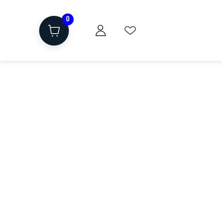
0
ת
שוקולד, חטיפים, חלבון