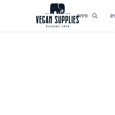
ים
חיפוש
גבינות טבעוניות
טופו
חלב ושמנ