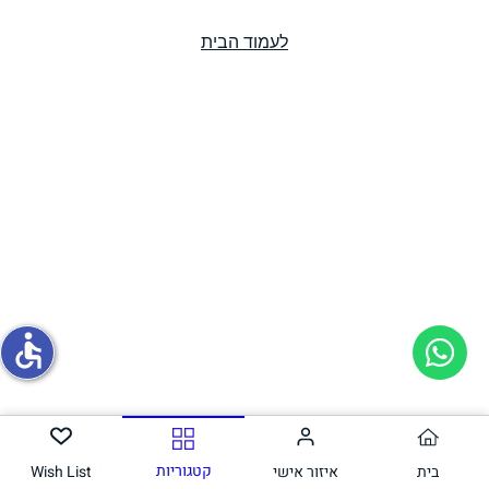
לעמוד הבית
תחליפי ביצה
גבינות טבעוניות
accessible
קטגוריות
בית
איזור אישי
Wish List