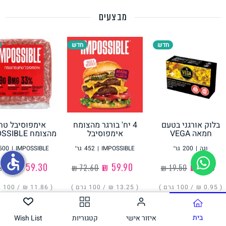
מבצעים
תחליפי ביצה
חדש
חדש
בלוק אורגני בטעם
4 יח' בורגר מהצומח
אימפוסיבל טחו
גבינות טבעוניות
חמאה VEGA
אימפוסיבל
מהצומח IMPOSSIBLE
IMPOSSIBLE
וגה
|
200
גר׳
IMPOSSIBLE
|
452
גר׳
IMPOSSIBLE
|
500
accessible
‏1.90 ₪
‏59.90 ₪
‏59.30 ₪
( ‏0.95 ₪ /
100 גרם
)
( ‏13.25 ₪ /
100 גרם
)
( ‏11.86 ₪ /
100 גרם
הוסיפו
הוסיפו
הוסיפו
בית
איזור אישי
קטגוריות
Wish List