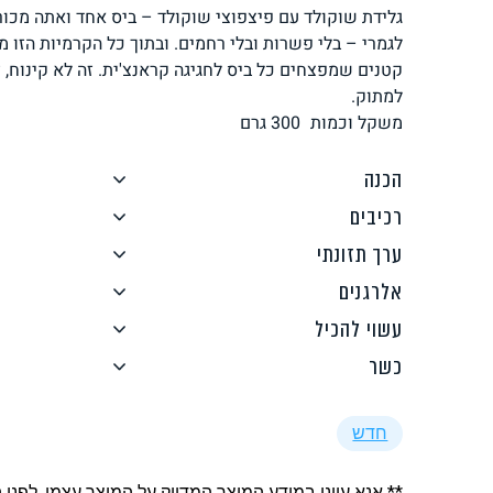
גלידת שוקולד עם פיצפוצי שוקולד – ביס אחד ואתה מכור 
לחם, עוגות, מאפים
גלידות טבעוניות
לגמרי – בלי פשרות ובלי רחמים. ובתוך כל הקרמיות הזו 
קטנים שמפצחים כל ביס לחגיגה קראנצ'ית. זה לא קינוח, 
למתוק.
משקל וכמות
300
גרם
הכנה
רכיבים
ממרחים ורטבים
גיפט קארד
ערך תזונתי
אלרגנים
עשוי להכיל
כשר
איטלקי
אסייתי
חדש
** אנא עיינו במידע המוצר המדויק על המוצר עצמו, לפני 