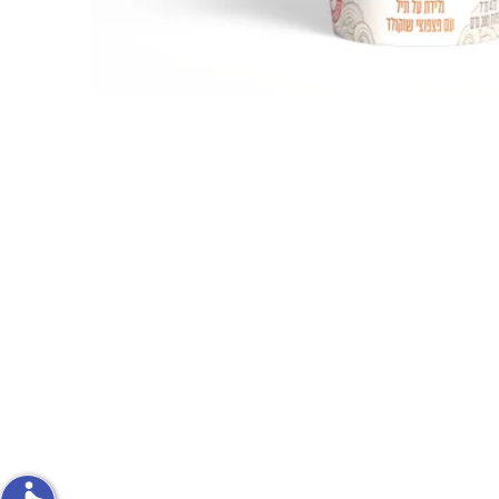
פירות וירקות
ון
על האש