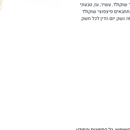
שוקולד. עשיר, עז, טבעוני
פסטה, אטריות וקטניות
תבשילים ומרקים
מזווה
מתחבאים פיצפוצי שוקולד
זה נשק יום הדין לכל חשק
מבצעים
ללא גלוטן
עשיר בחלב
אפייה טבעונית
שניצל ונאגטס שכולנו
KETO
אוהבים
השימוש. כל התמונות והמידע