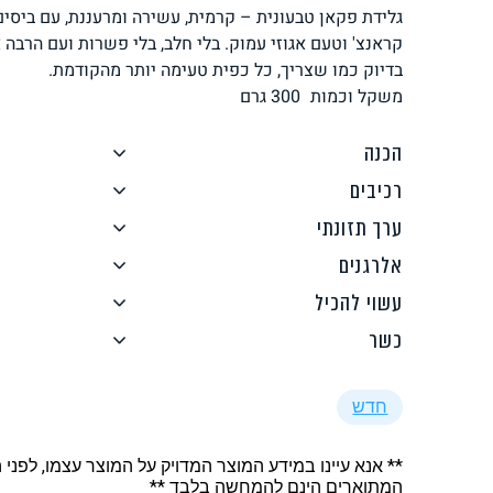
גלידת פקאן טבעונית – קרמית, עשירה ומרעננת, עם ביסי
לחם, עוגות, מאפים
גלידות טבעוניות
קראנצ' וטעם אגוזי עמוק. בלי חלב, בלי פשרות ועם הרבה 
בדיוק כמו שצריך, כל כפית טעימה יותר מהקודמת.
משקל וכמות
300
גרם
הכנה
רכיבים
ממרחים ורטבים
גיפט קארד
ערך תזונתי
אלרגנים
עשוי להכיל
כשר
איטלקי
אסייתי
חדש
** אנא עיינו במידע המוצר המדויק על המוצר עצמו, לפני 
המתוארים הינם להמחשה בלבד **