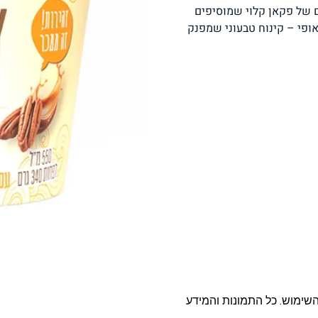
ם של פקאן קלוי שמוסיפים
פסטה, אטריות וקטניות
תבשילים ומרקים
מזווה
אופי – קינוח טבעוני שמפנק
מבצעים
ללא גלוטן
עשיר בחלב
אפייה טבעונית
שניצל ונאגטס שכולנו
KETO
אוהבים
השימוש. כל התמונות והמידע