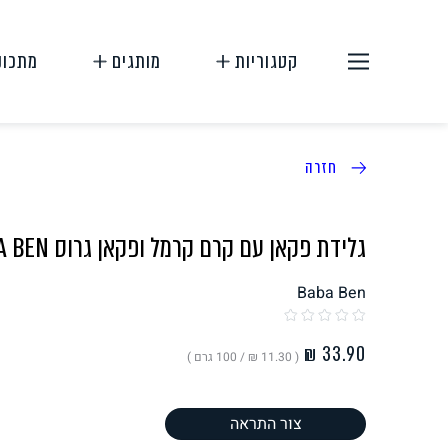
קטגוריות
מותגים
מתכונ
חזרה
גלידת פקאן עם קרם קרמל ופקאן גרוס BABA BEN
Baba Ben
תחליפי בשר
תחליפי ביצה
( ‏11.30 ₪ /
100 גרם
)
צור התראה