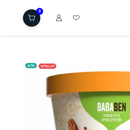
0
חדש
לא במלאי
ת
שוקולד, חטיפים, חלבון