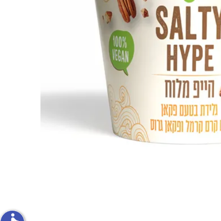
פירות וירקות
ון
על האש