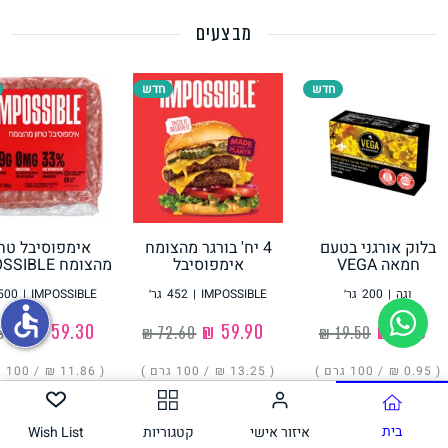
מבצעים
תחליפי ביצה
חדש
חדש
בלוק אורגני בטעם
4 יח' בורגר מהצומח
אימפוסיבל טחו
גבינות טבעוניות
חמאה VEGA
אימפוסיבל
מהצומח IMPOSSIBLE
IMPOSSIBLE
וגה
|
200
גר׳
IMPOSSIBLE
|
452
גר׳
IMPOSSIBLE
|
500
accessible
‏1.90 ₪
‏59.90 ₪
‏59.30 ₪
( ‏0.95 ₪ /
100 גרם
)
( ‏13.25 ₪ /
100 גרם
)
( ‏11.86 ₪ /
100 גרם
הוסיפו
הוסיפו
הוסיפו
בית
איזור אישי
קטגוריות
Wish List