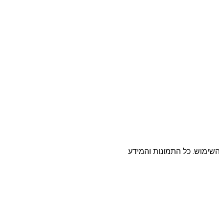
פסטה, אטריות וקטניות
תבשילים ומרקים
מזווה
מבצעים
ללא גלוטן
עשיר בחלב
השימוש. כל התמונות והמידע
אפייה טבעונית
שניצל ונאגטס שכולנו
KETO
אוהבים