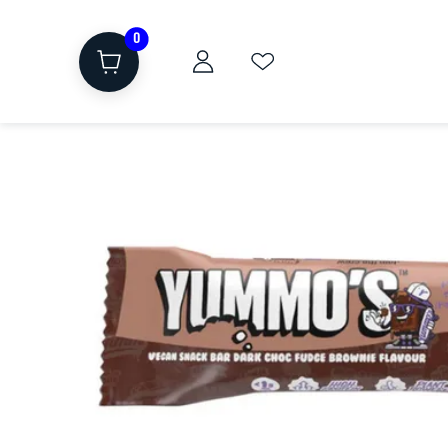
0
ת
שוקולד, חטיפים, חלבון