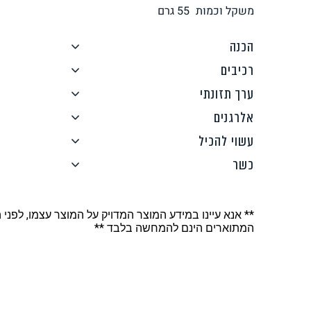
משקל וכמות
55
גרם
לחם, עוגות, מאפים
גלידות טבעוניות
הכנה
רכיבים
ערך תזונתי
אלרגנים
ממרחים ורטבים
גיפט קארד
עשוי להכיל
כשר
** אנא עיינו במידע המוצר המדויק על המוצר עצמו, לפני 
המתוארים הינם להמחשה בלבד **
איטלקי
אסייתי