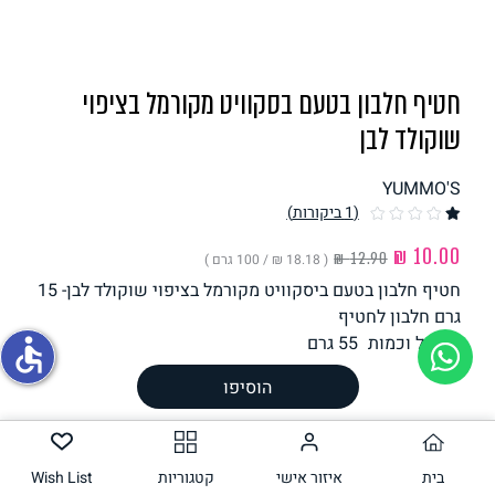
תחליפי ביצה
חטיף חלבון בטעם בסקוויט מקורמל בציפוי
שוקולד לבן
YUMMO'S
(1
ביקורות
)
( ‏18.18 ₪ /
100 גרם
)
גבינות טבעוניות
חטיף חלבון בטעם ביסקוויט מקורמל בציפוי שוקולד לבן- 15
גרם חלבון לחטיף
משקל וכמות
55
גרם
accessible
הוסיפו
הכנה
רכיבים
ערך תזונתי
בית
איזור אישי
קטגוריות
Wish List