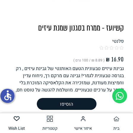
תחליפי ביצה
קשיועז - ממרח בסגנון שמנת עיזים
פלנטי
( ‏8.89 ₪ /
100 גרם
)
גבינת עיזים טבעונית הטעם האותנטי של גבינת עיזים , רק
גבינות טבעוניות
בגרסה טבעונית לגמרי! גבינה עם מרקם רך, ניחוח עדין
וחמיצות מעודנת, שמזכירה את הקלאסיקה המוכרת בלי
לוותר על ערכים טבעוניים. מושלמת להגשה על טוסט חם,
accessible
בסלטים טריים עם אגוזים ופירות, או פשוט לצד יין טוב.
משקל וכמות
190
גרם
הוסיפו
הכנה
בית
רכיבים
איזור אישי
קטגוריות
Wish List