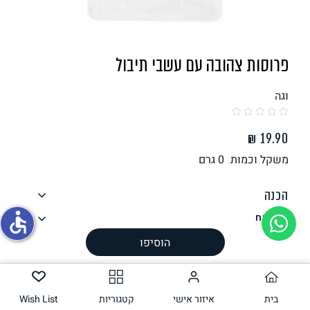
תחליפי ביצה
פרוסות צהובה עם עשבי תיבול
וגה
משקל וכמות
0
גרם
גבינות טבעוניות
הכנה
accessible
רכיבים
ערך תזונתי
הוסיפו
אלרגנים
עשוי להכיל
בית
איזור אישי
קטגוריות
Wish List