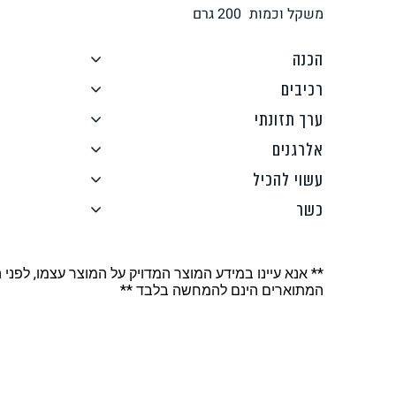
משקל וכמות
200
גרם
לחם, עוגות, מאפים
גלידות טבעוניות
הכנה
רכיבים
ערך תזונתי
אלרגנים
ממרחים ורטבים
גיפט קארד
עשוי להכיל
כשר
** אנא עיינו במידע המוצר המדויק על המוצר עצמו, לפני 
המתוארים הינם להמחשה בלבד **
איטלקי
אסייתי