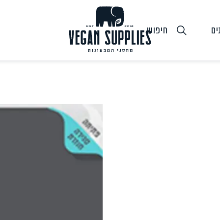
ים
חיפוש
גבינות טבעוניות
טופו
חלב ושמנ