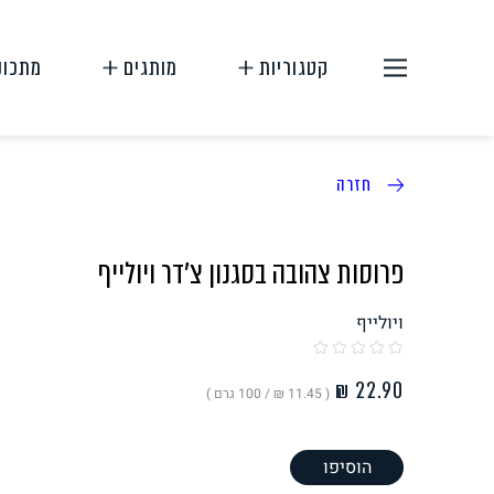
קטגוריות
מותגים
מתכונ
חזרה
פרוסות צהובה בסגנון צ'דר ויולייף
ויולייף
תחליפי בשר
תחליפי ביצה
( ‏11.45 ₪ /
100 גרם
)
הוסיפו