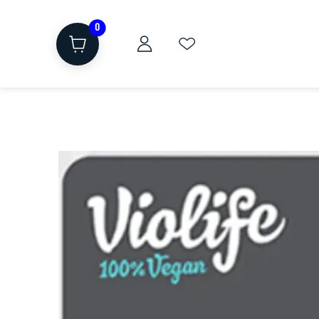
0
ת
שוקולד, חטיפים, חלבון