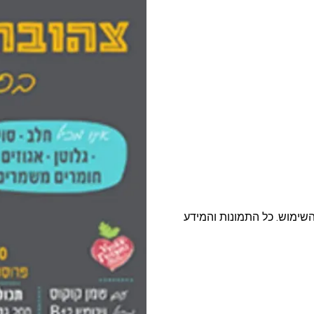
פסטה, אטריות וקטניות
תבשילים ומרקים
מזווה
מבצעים
ללא גלוטן
עשיר בחלב
השימוש. כל התמונות והמידע
אפייה טבעונית
שניצל ונאגטס שכולנו
KETO
אוהבים