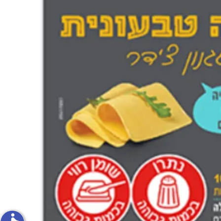
פירות וירקות
ון
על האש