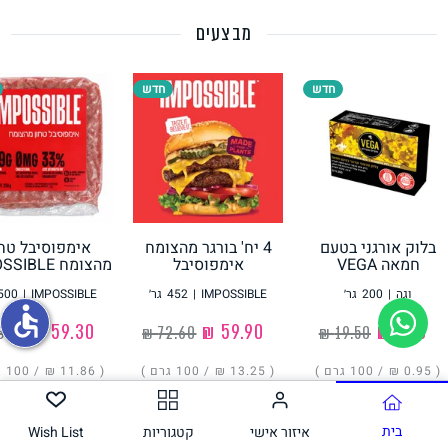
מבצעים
תחליפי ביצה
חדש
חדש
בלוק אורגני בטעם
4 יח' בורגר מהצומח
אימפוסיבל טחו
גבינות טבעוניות
חמאה VEGA
אימפוסיבל
מהצומח IMPOSSIBLE
IMPOSSIBLE
וגה
|
200
גר׳
IMPOSSIBLE
|
452
גר׳
IMPOSSIBLE
|
500
accessible
‏1.90 ₪
‏59.90 ₪
‏59.30 ₪
( ‏0.95 ₪ /
100 גרם
)
( ‏13.25 ₪ /
100 גרם
)
( ‏11.86 ₪ /
100 גרם
הוסיפו
הוסיפו
הוסיפו
בית
איזור אישי
קטגוריות
Wish List