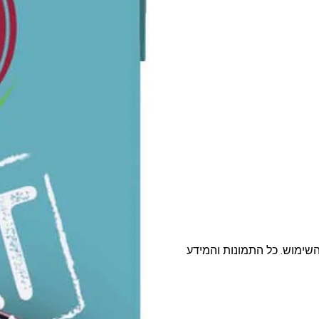
פסטה, אטריות וקטניות
תבשילים ומרקים
מזווה
מבצעים
ללא גלוטן
עשיר בחלב
השימוש. כל התמונות והמידע
אפייה טבעונית
שניצל ונאגטס שכולנו
KETO
אוהבים