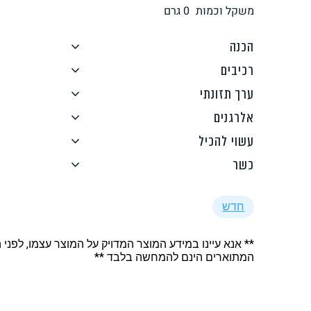
משקל וכמות
0
גרם
לחם, עוגות, מאפים
גלידות טבעוניות
הכנה
רכיבים
ערך תזונתי
אלרגנים
ממרחים ורטבים
גיפט קארד
עשוי להכיל
כשר
חדש
** אנא עיינו במידע המוצר המדויק על המוצר עצמו, לפני 
איטלקי
אסייתי
המתוארים הינם להמחשה בלבד **