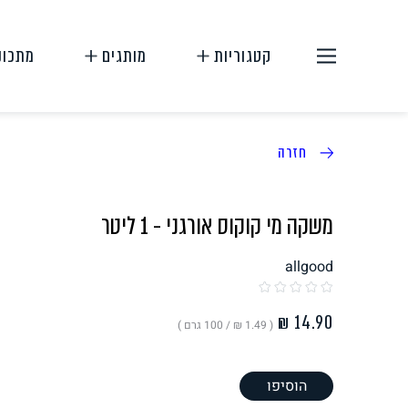
קטגוריות
מותגים
מתכונ
חזרה
משקה מי קוקוס אורגני - 1 ליטר
allgood
תחליפי בשר
תחליפי ביצה
( ‏1.49 ₪ /
100 גרם
)
הוסיפו