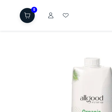
0
ת
שוקולד, חטיפים, חלבון