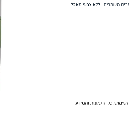
 גלוטן | ללא חומרים משמרים | ללא צבעי מאכל
פסטה, אטריות וקטניות
תבשילים ומרקים
מזווה
מבצעים
ללא גלוטן
עשיר בחלב
השימוש. כל התמונות והמידע
אפייה טבעונית
שניצל ונאגטס שכולנו
KETO
אוהבים