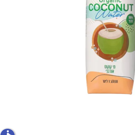
פירות וירקות
ון
על האש