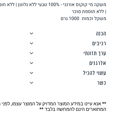
משקה מי קוקוס אורגני - 100% טבעי ללא
לחם, עוגות, מאפים
גלידות טבעוניות
| ללא תוספת סוכר
משקל וכמות
1000
גרם
הכנה
רכיבים
ערך תזונתי
ממרחים ורטבים
גיפט קארד
אלרגנים
עשוי להכיל
כשר
** אנא עיינו במידע המוצר המדויק על המוצר עצמו, לפני 
איטלקי
אסייתי
המתוארים הינם להמחשה בלבד **