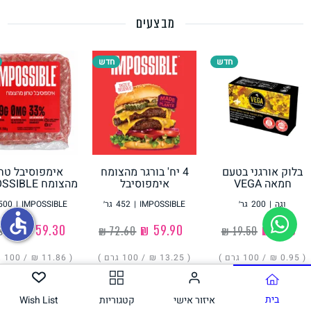
מבצעים
תחליפי ביצה
חדש
חדש
בלוק אורגני בטעם
4 יח' בורגר מהצומח
אימפוסיבל טחו
גבינות טבעוניות
חמאה VEGA
אימפוסיבל
מהצומח IMPOSSIBLE
IMPOSSIBLE
וגה
|
200
גר׳
IMPOSSIBLE
|
452
גר׳
IMPOSSIBLE
|
500
accessible
‏1.90 ₪
‏59.90 ₪
‏59.30 ₪
( ‏0.95 ₪ /
100 גרם
)
( ‏13.25 ₪ /
100 גרם
)
( ‏11.86 ₪ /
100 גרם
הוסיפו
הוסיפו
הוסיפו
בית
איזור אישי
קטגוריות
Wish List