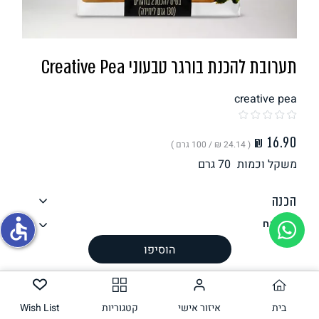
תחליפי ביצה
תערובת להכנת בורגר טבעוני Creative Pea
creative pea
( ‏24.14 ₪ /
100 גרם
)
משקל וכמות
70
גרם
גבינות טבעוניות
הכנה
accessible
רכיבים
ערך תזונתי
הוסיפו
אלרגנים
עשוי להכיל
בית
איזור אישי
קטגוריות
Wish List