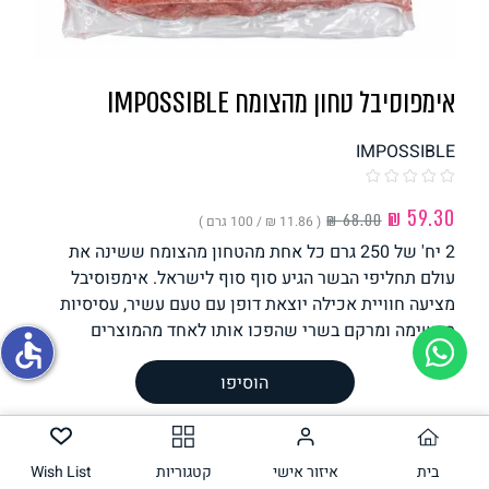
תחליפי ביצה
אימפוסיבל טחון מהצומח IMPOSSIBLE
IMPOSSIBLE
( ‏11.86 ₪ /
100 גרם
)
2 יח' של 250 גרם כל אחת מהטחון מהצומח ששינה את
גבינות טבעוניות
עולם תחליפי הבשר הגיע סוף סוף לישראל. אימפוסיבל
מציעה חוויית אכילה יוצאת דופן עם טעם עשיר, עסיסיות
מרשימה ומרקם בשרי שהפכו אותו לאחד מהמוצרים
accessible
המדוברים והאהובים בעולם. בין אם אתם טבעונים, מפחיתני
הוסיפו
בשר או פשוט חובבי המבורגרים, זה הטחון שכולם חיכו לו.
מושלם לבולונז, קציצות, פשטידות וועוג המון אפשרויות.
מארז של 2 יח' שנארז מחדש בישראל. התמונה להמחשה
בלבד.
בית
איזור אישי
קטגוריות
Wish List
משקל וכמות
500
גרם