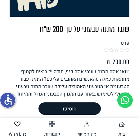
תחליפי ביצה
שובר מתנה טבעוני על סך 200 ש"ח
פרטי
״וואו איזה מתנה שווה! איזה כיף, תודה!!!״ רוצים לקטוף
גבינות טבעוניות
מחמאות כאלה מהאנשים האהובים עליכם? הזמינו עבור
הטבעונית או הטבעוני האהובים עליכם שובר מתנה טבעוני
דיגיטלי לשימוש באתר עם המגוון הטבעוני הגדול והמיוחד
accessible
ביותר בארץ. מעל 500 מוצרים טבעונים ייחודים שטבעונים
הוסיפו
ותיקים וחדשים אוהבים, עם משלוח עד הבית או באיסוף
עצמי מהמחסן הראשי בת״א. איך זה עובד? שלמו על השובר
ובחרו באיסוף עצמי (לא במשלוח). אנחנו ניצור עמכם קשר
בטלפון שהשארתם וניקח את פרטי מקבל המתנה וברכה
בית
איזור אישי
קטגוריות
Wish List
שתרצו להשאיר. מיד לאחר מכן או מתי שתרצו, אנו נשלח